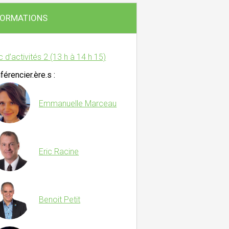
FORMATIONS
c d’activités 2 (13 h à 14 h 15)
férencier.ère.s :
Emmanuelle Marceau
Eric Racine
Benoit Petit