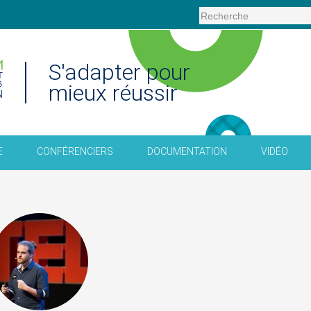
S'adapter pour
mieux réussir
E
CONFÉRENCIERS
DOCUMENTATION
VIDÉO